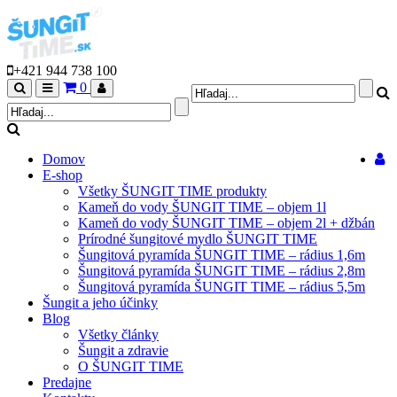
+421 944 738 100
0
Hľadaj
Menu
Môj
profil
Domov
E-shop
Všetky ŠUNGIT TIME produkty
Kameň do vody ŠUNGIT TIME – objem 1l
Kameň do vody ŠUNGIT TIME – objem 2l + džbán
Prírodné šungitové mydlo ŠUNGIT TIME
Šungitová pyramída ŠUNGIT TIME – rádius 1,6m
Šungitová pyramída ŠUNGIT TIME – rádius 2,8m
Šungitová pyramída ŠUNGIT TIME – rádius 5,5m
Šungit a jeho účinky
Blog
Všetky články
Šungit a zdravie
O ŠUNGIT TIME
Predajne