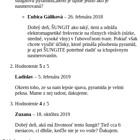
šungitovú pyramídu,alebo je úplne jedno ako je
nasmerovaná?
Ľubica Gáliková
–
26. februára 2018
Dobrý deň, ŠUNGIT ako taký, tieni a odráža
elektromagnetiké frekvencie na rôznych vlnách (nízke,
stredné, vysoké vlny) v ľubovoľnom tvare. Pokiaľ však
chcete využiť účínky, ktoré prináša pôsobenia pyramíd,
je aj pri ŠUNGITE potrebné riadiť sa ichsprávnym
nasmerovaním.
Hodnotenie
5
z 5
Ladislav
–
5. februára 2019
Okrem toho, ze sa nam lepsie spava, pyramida je velmi
pekna. Mame z nej radost, dakujeme.
Hodnotenie
4
z 5
Zuzana
–
18. októbra 2019
Dobrý deň, akú má životnosť tento šungit? Tiež cca 6
mesiacov, ci dlhšie, keďže nie je vo vode? Ďakujem.