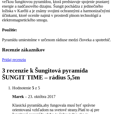
veľkou šungitovou pyramídou, ktorá predstavuje spojenie prastarej
energie a nadčasového dizajnu. Šungit pochádza z jedinečného
ložiska v Karélii a je známy svojimi ochrannými a harmonizačnými
účinkami, ktoré oceníte najmä v prostredí plnom technológií a
elektromagnetického smogu.
Použitie:
Pyramídu umiestníme v určenom rádiuse medzi človeka a spotrebič.
Recenzie zákazníkov
Pridaj recenziu
3 recenzie k
Šungitová pyramída
ŠUNGIT TIME – rádius 5,5m
Hodnotenie
5
z 5
Marek
–
23. októbra 2017
Klasická pyramída,aby fungovala musí byť správne
orientovaná vzhľadom na svetové strany.Platí to aj pre