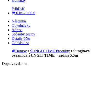
Kontakty
Prihlásiť
0 ks -
0.00
€
Nástenka
Objednávky
Adresa
Spôsoby platby
Detaily účtu
Odhlásiť sa
Domov
ŠUNGIT TIME Produkty
Šungitová
pyramída ŠUNGIT TIME – rádius 5,5m
Doprava zdarma