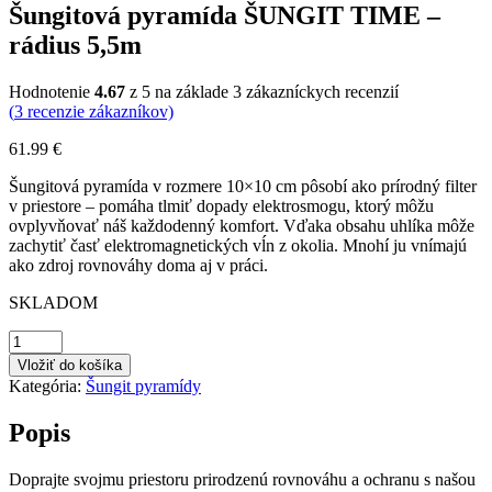
Šungitová pyramída ŠUNGIT TIME –
rádius 5,5m
Hodnotenie
4.67
z 5 na základe
3
zákazníckych recenzií
(
3
recenzie zákazníkov)
61.99
€
Šungitová pyramída v rozmere 10×10 cm pôsobí ako prírodný filter
v priestore – pomáha tlmiť dopady elektrosmogu, ktorý môžu
ovplyvňovať náš každodenný komfort. Vďaka obsahu uhlíka môže
zachytiť časť elektromagnetických vĺn z okolia. Mnohí ju vnímajú
ako zdroj rovnováhy doma aj v práci.
SKLADOM
množstvo
Šungitová
Vložiť do košíka
pyramída
Kategória:
Šungit pyramídy
ŠUNGIT
TIME
Popis
-
rádius
5,5m
Doprajte svojmu priestoru prirodzenú rovnováhu a ochranu s našou