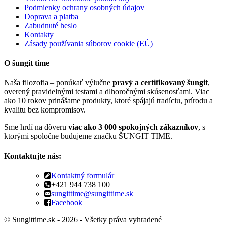
Podmienky ochrany osobných údajov
Doprava a platba
Zabudnuté heslo
Kontakty
Zásady používania súborov cookie (EÚ)
O šungit time
Naša filozofia – ponúkať výlučne
pravý a certifikovaný šungit
,
overený pravidelnými testami a dlhoročnými skúsenosťami. Viac
ako 10 rokov prinášame produkty, ktoré spájajú tradíciu, prírodu a
kvalitu bez kompromisov.
Sme hrdí na dôveru
viac ako 3 000 spokojných zákazníkov
, s
ktorými spoločne budujeme značku ŠUNGIT TIME.
Kontaktujte nás:
Kontaktný formulár
+421 944 738 100
sungittime@sungittime.sk
Facebook
© Sungittime.sk - 2026 - Všetky práva vyhradené