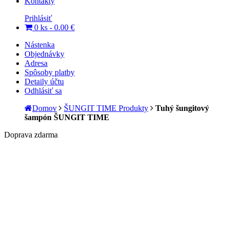
Kontakty
Prihlásiť
0 ks -
0.00
€
Nástenka
Objednávky
Adresa
Spôsoby platby
Detaily účtu
Odhlásiť sa
Domov
ŠUNGIT TIME Produkty
Tuhý šungitový
šampón ŠUNGIT TIME
Doprava zdarma