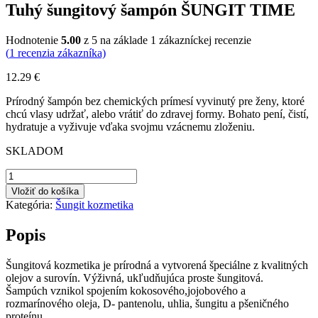
Tuhý šungitový šampón ŠUNGIT TIME
Hodnotenie
5.00
z 5 na základe
1
zákazníckej recenzie
(
1
recenzia zákazníka)
12.29
€
Prírodný šampón bez chemických prímesí vyvinutý pre ženy, ktoré
chcú vlasy udržať, alebo vrátiť do zdravej formy. Bohato pení, čistí,
hydratuje a vyživuje vďaka svojmu vzácnemu zloženiu.
SKLADOM
množstvo
Tuhý
Vložiť do košíka
šungitový
Kategória:
Šungit kozmetika
šampón
ŠUNGIT
Popis
TIME
Šungitová kozmetika je prírodná a vytvorená špeciálne z kvalitných
olejov a surovín. Výživná, ukľudňujúca proste šungitová.
Šampúch vznikol spojením kokosového,jojobového a
rozmarínového oleja, D- pantenolu, uhlia, šungitu a pšeničného
proteínu.