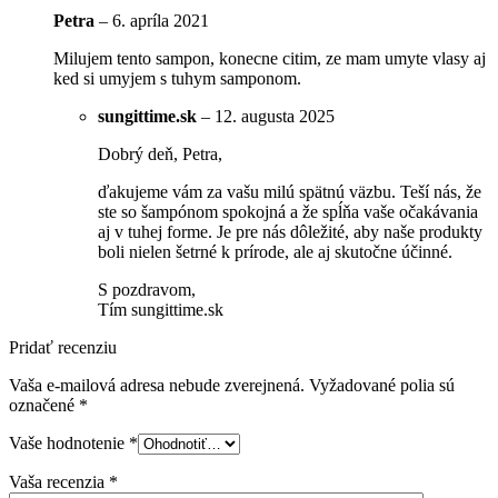
Petra
–
6. apríla 2021
Milujem tento sampon, konecne citim, ze mam umyte vlasy aj
ked si umyjem s tuhym samponom.
sungittime.sk
–
12. augusta 2025
Dobrý deň, Petra,
ďakujeme vám za vašu milú spätnú väzbu. Teší nás, že
ste so šampónom spokojná a že spĺňa vaše očakávania
aj v tuhej forme. Je pre nás dôležité, aby naše produkty
boli nielen šetrné k prírode, ale aj skutočne účinné.
S pozdravom,
Tím sungittime.sk
Pridať recenziu
Vaša e-mailová adresa nebude zverejnená.
Vyžadované polia sú
označené
*
Vaše hodnotenie
*
Vaša recenzia
*