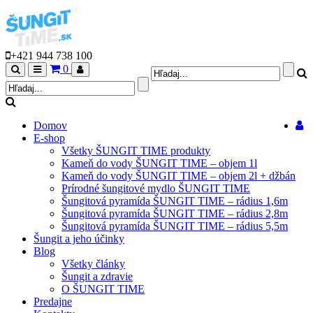
+421 944 738 100
0
Hľadaj
Menu
Môj
profil
Domov
E-shop
Všetky ŠUNGIT TIME produkty
Kameň do vody ŠUNGIT TIME – objem 1l
Kameň do vody ŠUNGIT TIME – objem 2l + džbán
Prírodné šungitové mydlo ŠUNGIT TIME
Šungitová pyramída ŠUNGIT TIME – rádius 1,6m
Šungitová pyramída ŠUNGIT TIME – rádius 2,8m
Šungitová pyramída ŠUNGIT TIME – rádius 5,5m
Šungit a jeho účinky
Blog
Všetky články
Šungit a zdravie
O ŠUNGIT TIME
Predajne