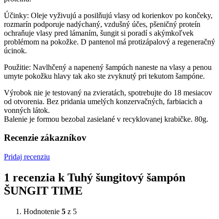
Účinky: Oleje vyživujú a posilňujú vlasy od korienkov po končeky,
rozmarín podporuje nadýchaný, vzdušný účes, pšeničný proteín
ochraňuje vlasy pred lámaním, šungit si poradí s akýmkoľvek
problémom na pokožke. D pantenol má protizápalový a regeneračný
úcinok.
Použitie: Navlhčený a napenený šampúch naneste na vlasy a penou
umyte pokožku hlavy tak ako ste zvyknutý pri tekutom šampóne.
Výrobok nie je testovaný na zvieratách, spotrebujte do 18 mesiacov
od otvorenia. Bez pridania umelých konzervačných, farbiacich a
vonných látok.
Balenie je formou bezobal zasielané v recyklovanej krabičke. 80g.
Recenzie zákazníkov
Pridaj recenziu
1 recenzia k
Tuhý šungitový šampón
ŠUNGIT TIME
Hodnotenie
5
z 5