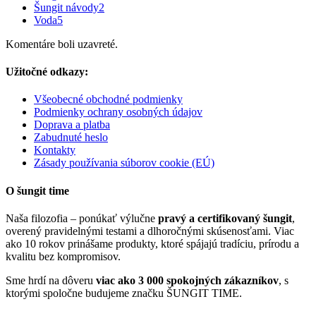
Šungit návody
2
Voda
5
Komentáre boli uzavreté.
Užitočné odkazy:
Všeobecné obchodné podmienky
Podmienky ochrany osobných údajov
Doprava a platba
Zabudnuté heslo
Kontakty
Zásady používania súborov cookie (EÚ)
O šungit time
Naša filozofia – ponúkať výlučne
pravý a certifikovaný šungit
,
overený pravidelnými testami a dlhoročnými skúsenosťami. Viac
ako 10 rokov prinášame produkty, ktoré spájajú tradíciu, prírodu a
kvalitu bez kompromisov.
Sme hrdí na dôveru
viac ako 3 000 spokojných zákazníkov
, s
ktorými spoločne budujeme značku ŠUNGIT TIME.