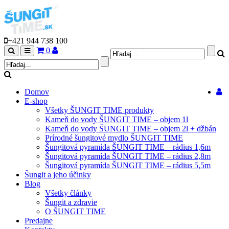
+421 944 738 100
Prihlásiť
0
Hľadaj
Menu
sa
Domov
E-shop
Všetky ŠUNGIT TIME produkty
Kameň do vody ŠUNGIT TIME – objem 1l
Kameň do vody ŠUNGIT TIME – objem 2l + džbán
Prírodné šungitové mydlo ŠUNGIT TIME
Šungitová pyramída ŠUNGIT TIME – rádius 1,6m
Šungitová pyramída ŠUNGIT TIME – rádius 2,8m
Šungitová pyramída ŠUNGIT TIME – rádius 5,5m
Šungit a jeho účinky
Blog
Všetky články
Šungit a zdravie
O ŠUNGIT TIME
Predajne