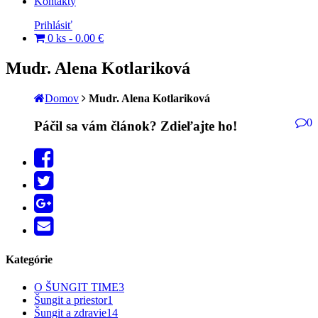
Kontakty
Prihlásiť
0 ks -
0.00
€
Mudr. Alena Kotlariková
Domov
Mudr. Alena Kotlariková
0
Páčil sa vám článok? Zdieľajte ho!
Kategórie
O ŠUNGIT TIME
3
Šungit a priestor
1
Šungit a zdravie
14